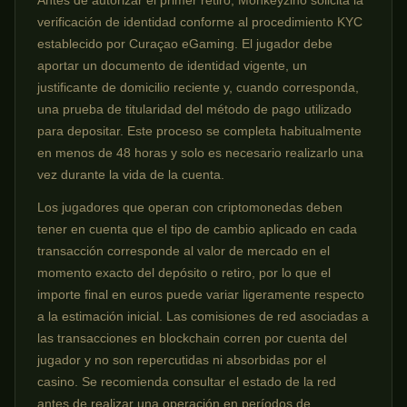
verificación de identidad conforme al procedimiento KYC
establecido por Curaçao eGaming. El jugador debe
aportar un documento de identidad vigente, un
justificante de domicilio reciente y, cuando corresponda,
una prueba de titularidad del método de pago utilizado
para depositar. Este proceso se completa habitualmente
en menos de 48 horas y solo es necesario realizarlo una
vez durante la vida de la cuenta.
Los jugadores que operan con criptomonedas deben
tener en cuenta que el tipo de cambio aplicado en cada
transacción corresponde al valor de mercado en el
momento exacto del depósito o retiro, por lo que el
importe final en euros puede variar ligeramente respecto
a la estimación inicial. Las comisiones de red asociadas a
las transacciones en blockchain corren por cuenta del
jugador y no son repercutidas ni absorbidas por el
casino. Se recomienda consultar el estado de la red
antes de realizar una operación en períodos de