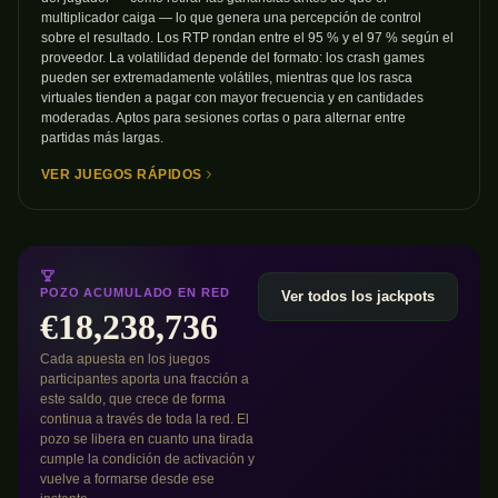
multiplicador caiga — lo que genera una percepción de control
sobre el resultado. Los RTP rondan entre el 95 % y el 97 % según el
proveedor. La volatilidad depende del formato: los crash games
pueden ser extremadamente volátiles, mientras que los rasca
virtuales tienden a pagar con mayor frecuencia y en cantidades
moderadas. Aptos para sesiones cortas o para alternar entre
partidas más largas.
VER JUEGOS RÁPIDOS
POZO ACUMULADO EN RED
Ver todos los jackpots
€18,238,736
Cada apuesta en los juegos
participantes aporta una fracción a
este saldo, que crece de forma
continua a través de toda la red. El
pozo se libera en cuanto una tirada
cumple la condición de activación y
vuelve a formarse desde ese