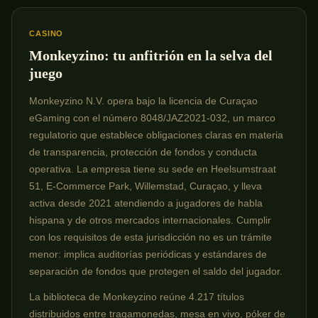
CASINO
Monkeyzino: tu anfitrión en la selva del
juego
Monkeyzino N.V. opera bajo la licencia de Curaçao
eGaming con el número 8048/JAZ2021-032, un marco
regulatorio que establece obligaciones claras en materia
de transparencia, protección de fondos y conducta
operativa. La empresa tiene su sede en Heelsumstraat
51, E-Commerce Park, Willemstad, Curaçao, y lleva
activa desde 2021 atendiendo a jugadores de habla
hispana y de otros mercados internacionales. Cumplir
con los requisitos de esta jurisdicción no es un trámite
menor: implica auditorías periódicas y estándares de
separación de fondos que protegen el saldo del jugador.
La biblioteca de Monkeyzino reúne 4.217 títulos
distribuidos entre tragamonedas, mesa en vivo, póker de