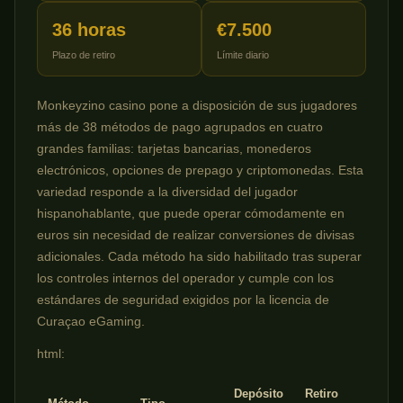
36 horas
€7.500
Plazo de retiro
Límite diario
Monkeyzino casino pone a disposición de sus jugadores
más de 38 métodos de pago agrupados en cuatro
grandes familias: tarjetas bancarias, monederos
electrónicos, opciones de prepago y criptomonedas. Esta
variedad responde a la diversidad del jugador
hispanohablante, que puede operar cómodamente en
euros sin necesidad de realizar conversiones de divisas
adicionales. Cada método ha sido habilitado tras superar
los controles internos del operador y cumple con los
estándares de seguridad exigidos por la licencia de
Curaçao eGaming.
html:
Depósito
Retiro