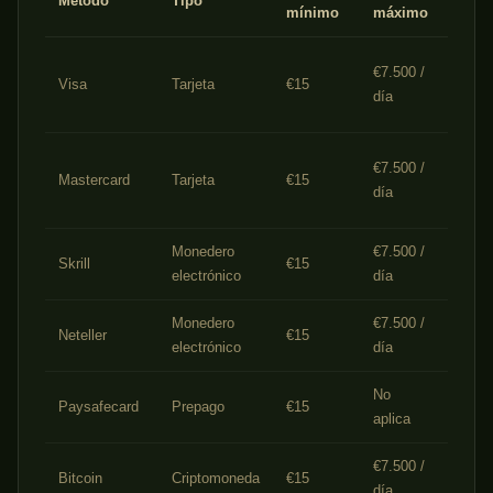
Método
Tipo
Veloc
mínimo
máximo
Inmed
€7.500 /
Visa
Tarjeta
€15
/ hast
día
h
Inmed
€7.500 /
Mastercard
Tarjeta
€15
/ hast
día
h
Monedero
€7.500 /
Inmed
Skrill
€15
electrónico
día
/ 12-2
Monedero
€7.500 /
Inmed
Neteller
€15
electrónico
día
/ 12-2
No
Inmed
Paysafecard
Prepago
€15
aplica
/ —
€7.500 /
Inmed
Bitcoin
Criptomoneda
€15
día
/ 6-12