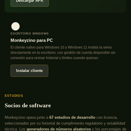
Descargar APK
ESCRITORIO WINDOWS
Monkeyzino para PC
El cliente nativo para Windows 10 y Windows 11 instala la selva
directamente en tu escritorio, con gestión de cuenta disponible sin
conexión para revisar historial y límites cuando quieras.
Instalar cliente
ESTUDIOS
Socios de software
Monkeyzino opera junto a
67 estudios de desarrollo
con licencia,
seleccionados por su historial de cumplimiento regulatorio y estabilidad
técnica. Los
generadores de números aleatorios
y los porcentajes de