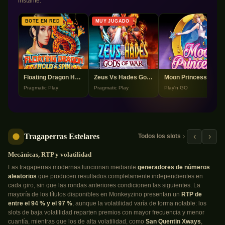
instante.
BOTE EN RED
MUY JUGADO
Floating Dragon Hold And Spin
Zeus Vs Hades Gods Of War
Moon Princess
Pragmatic Play
Pragmatic Play
Play'n GO
Tragaperras Estelares
‹
›
Todos los slots
Mecánicas, RTP y volatilidad
Las tragaperras modernas funcionan mediante
generadores de números
aleatorios
que producen resultados completamente independientes en
cada giro, sin que las rondas anteriores condicionen las siguientes. La
mayoría de los títulos disponibles en Monkeyzino presentan un
RTP de
entre el 94 % y el 97 %
, aunque la volatilidad varía de forma notable: los
slots de baja volatilidad reparten premios con mayor frecuencia y menor
cuantía, mientras que los de alta volatilidad, como
San Quentin Xways
,