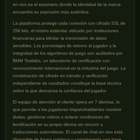
en vivo es el escenario donde la identidad de la marca
encuentra su expresión más auténtica.
La plataforma protege cada conexión con cifrado SSL de
256 bits, el mismo estándar utilizado por instituciones
financieras para blindar la transmisión de datos
sensibles. Los porcentajes de retorno al jugador y la
integridad de los algoritmos de juego son auditados por
BMM Testlabs, un laboratorio de certificación con
reconocimiento internacional en la industria del juego. La
combinación de cifrado en tránsito y verificación
independiente de resultados constituye la base técnica
sobre la que descansa la confianza del jugador.
El equipo de atención al cliente opera en 7 idiomas, lo
que permite a los jugadores hispanohablantes resolver
dudas, gestionar retiros o aclarar condiciones de
bonificación en su propio idioma sin recurrir a
traducciones automáticas. El canal de chat en vivo está
disponible de forma continua y complementa una base