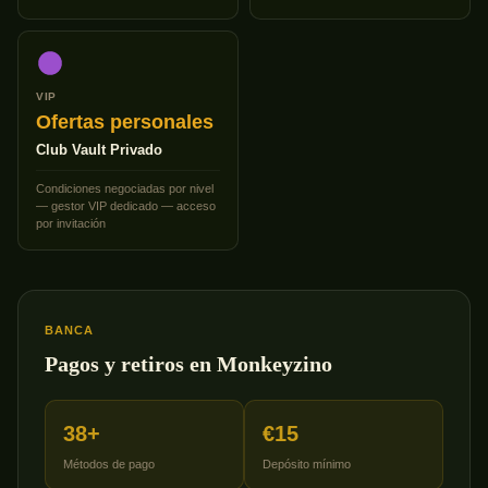
VIP
Ofertas personales
Club Vault Privado
Condiciones negociadas por nivel
— gestor VIP dedicado — acceso
por invitación
BANCA
Pagos y retiros en Monkeyzino
38+
€15
Métodos de pago
Depósito mínimo