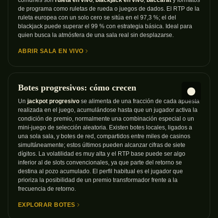
de programa como ruletas de rueda o juegos de dados. El RTP de la
ruleta europea con un solo cero se sitúa en el 97,3 %; el del
blackjack puede superar el 99 % con estrategia básica. Ideal para
quien busca la atmósfera de una sala real sin desplazarse.
ABRIR SALA EN VIVO
Botes progresivos: cómo crecen
Un
jackpot progresivo
se alimenta de una fracción de cada apuesta
realizada en el juego, acumulándose hasta que un jugador activa la
condición de premio, normalmente una combinación especial o un
mini-juego de selección aleatoria. Existen botes locales, ligados a
una sola sala, y botes de red, compartidos entre miles de casinos
simultáneamente; estos últimos pueden alcanzar cifras de siete
dígitos. La volatilidad es muy alta y el RTP base puede ser algo
inferior al de slots convencionales, ya que parte del retorno se
destina al pozo acumulado. El perfil habitual es el jugador que
prioriza la posibilidad de un premio transformador frente a la
frecuencia de retorno.
EXPLORAR BOTES